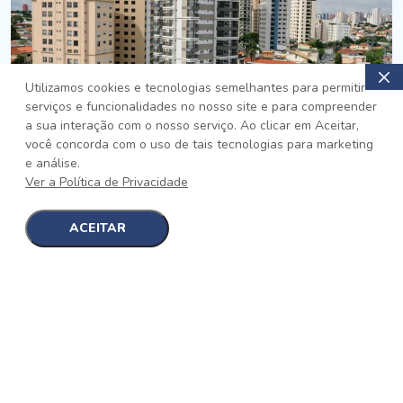
Utilizamos cookies e tecnologias semelhantes para permitir
serviços e funcionalidades no nosso site e para compreender
PRONTO
a sua interação com o nosso serviço. Ao clicar em Aceitar,
você concorda com o uso de tais tecnologias para marketing
Jardim da Saúde, São Paulo
e análise.
Auge Jardim da Saúde
Ver a Política de Privacidade
No auge da Flexibilidade
[saiba mais]
ACEITAR
1
1
detalhes