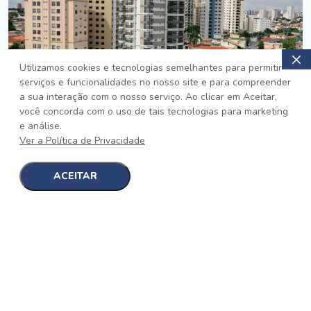
Utilizamos cookies e tecnologias semelhantes para permitir
serviços e funcionalidades no nosso site e para compreender
PRONTO
a sua interação com o nosso serviço. Ao clicar em Aceitar,
você concorda com o uso de tais tecnologias para marketing
Jardim da Saúde, São Paulo
e análise.
Auge Jardim da Saúde
Ver a Política de Privacidade
No auge da Flexibilidade
[saiba mais]
ACEITAR
1
1
detalhes