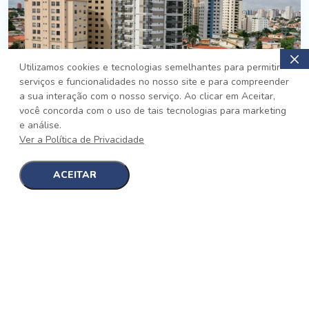
Utilizamos cookies e tecnologias semelhantes para permitir
serviços e funcionalidades no nosso site e para compreender
PRONTO
a sua interação com o nosso serviço. Ao clicar em Aceitar,
você concorda com o uso de tais tecnologias para marketing
Jardim da Saúde, São Paulo
e análise.
Auge Jardim da Saúde
Ver a Política de Privacidade
No auge da Flexibilidade
[saiba mais]
ACEITAR
1
1
detalhes