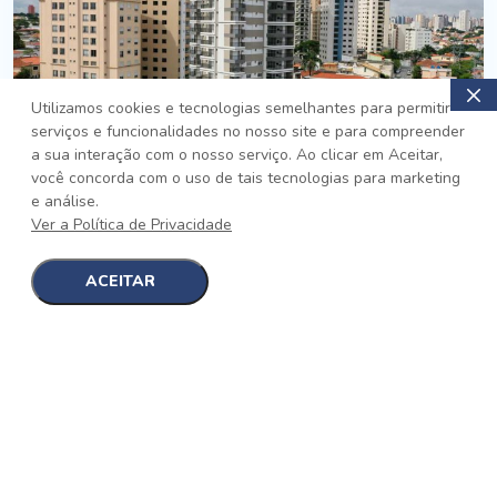
Utilizamos cookies e tecnologias semelhantes para permitir
serviços e funcionalidades no nosso site e para compreender
PRONTO
a sua interação com o nosso serviço. Ao clicar em Aceitar,
você concorda com o uso de tais tecnologias para marketing
Jardim da Saúde, São Paulo
e análise.
Auge Jardim da Saúde
Ver a Política de Privacidade
No auge da Flexibilidade
[saiba mais]
ACEITAR
1
1
detalhes