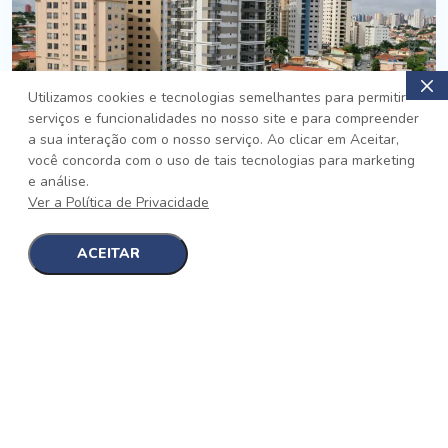
Utilizamos cookies e tecnologias semelhantes para permitir
serviços e funcionalidades no nosso site e para compreender
PRONTO
a sua interação com o nosso serviço. Ao clicar em Aceitar,
você concorda com o uso de tais tecnologias para marketing
Jardim da Saúde, São Paulo
e análise.
Auge Jardim da Saúde
Ver a Política de Privacidade
No auge da Flexibilidade
[saiba mais]
ACEITAR
1
1
detalhes