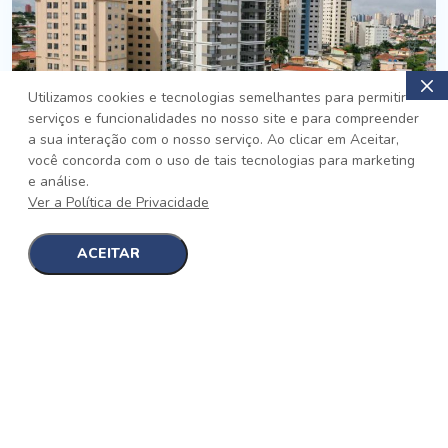
Utilizamos cookies e tecnologias semelhantes para permitir
serviços e funcionalidades no nosso site e para compreender
PRONTO
a sua interação com o nosso serviço. Ao clicar em Aceitar,
você concorda com o uso de tais tecnologias para marketing
Jardim da Saúde, São Paulo
e análise.
Auge Jardim da Saúde
Ver a Política de Privacidade
No auge da Flexibilidade
[saiba mais]
ACEITAR
1
1
detalhes