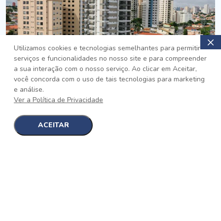
Utilizamos cookies e tecnologias semelhantes para permitir
serviços e funcionalidades no nosso site e para compreender
PRONTO
a sua interação com o nosso serviço. Ao clicar em Aceitar,
você concorda com o uso de tais tecnologias para marketing
Jardim da Saúde, São Paulo
e análise.
Auge Jardim da Saúde
Ver a Política de Privacidade
No auge da Flexibilidade
[saiba mais]
ACEITAR
1
1
detalhes