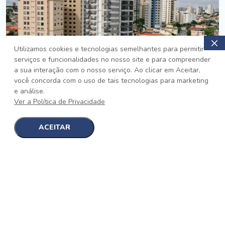
Utilizamos cookies e tecnologias semelhantes para permitir
serviços e funcionalidades no nosso site e para compreender
PRONTO
a sua interação com o nosso serviço. Ao clicar em Aceitar,
você concorda com o uso de tais tecnologias para marketing
Jardim da Saúde, São Paulo
e análise.
Auge Jardim da Saúde
Ver a Política de Privacidade
No auge da Flexibilidade
[saiba mais]
ACEITAR
1
1
detalhes