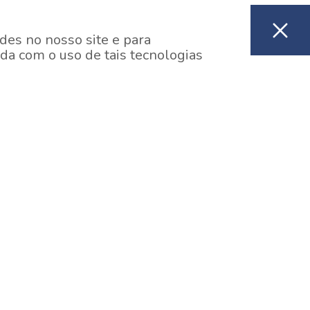
des no nosso site e para
da com o uso de tais tecnologias
EM CONSTRUÇÃO
ooklin, São Paulo
y One Estação Brooklin
7 minutos a pé da Estação Brooklin do Metrô.
aiba mais]