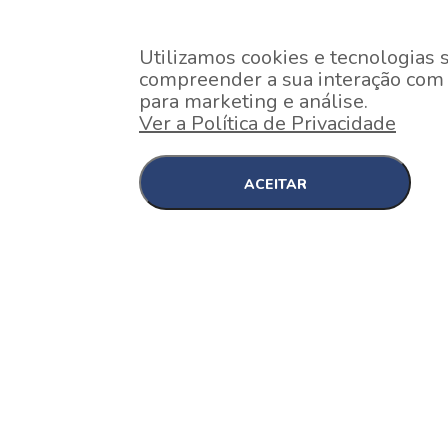
Utilizamos cookies e tecnologias 
compreender a sua interação com o
para marketing e análise.
Ver a Política de Privacidade
ACEITAR
EM CONSTRUÇÃO
Pinheiros , São Paulo
Nex One Faria Lima
A 2 minutos a pé da estação Faria Lima do Metrô 
minutos a pé do Shopping...
[saiba mais]