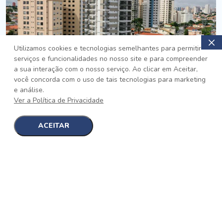
Utilizamos cookies e tecnologias semelhantes para permitir
serviços e funcionalidades no nosso site e para compreender
PRONTO
a sua interação com o nosso serviço. Ao clicar em Aceitar,
você concorda com o uso de tais tecnologias para marketing
Jardim da Saúde, São Paulo
e análise.
Auge Jardim da Saúde
Ver a Política de Privacidade
No auge da Flexibilidade
[saiba mais]
ACEITAR
1
1
detalhes