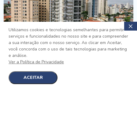
Utilizamos cookies e tecnologias semelhantes para permitir
serviços e funcionalidades no nosso site e para compreender
PRONTO
a sua interação com o nosso serviço. Ao clicar em Aceitar,
você concorda com o uso de tais tecnologias para marketing
Jardim da Saúde, São Paulo
e análise.
Auge Jardim da Saúde
Ver a Política de Privacidade
No auge da Flexibilidade
[saiba mais]
ACEITAR
1
1
detalhes