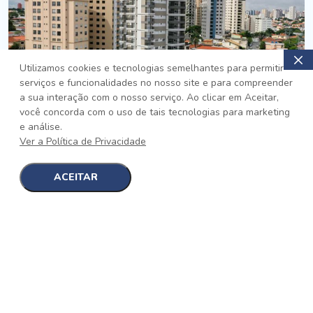
Utilizamos cookies e tecnologias semelhantes para permitir
serviços e funcionalidades no nosso site e para compreender
PRONTO
a sua interação com o nosso serviço. Ao clicar em Aceitar,
você concorda com o uso de tais tecnologias para marketing
Jardim da Saúde, São Paulo
e análise.
Auge Jardim da Saúde
Ver a Política de Privacidade
No auge da Flexibilidade
[saiba mais]
ACEITAR
1
1
detalhes