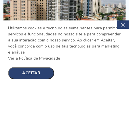
Utilizamos cookies e tecnologias semelhantes para permitir
serviços e funcionalidades no nosso site e para compreender
PRONTO
a sua interação com o nosso serviço. Ao clicar em Aceitar,
você concorda com o uso de tais tecnologias para marketing
Jardim da Saúde, São Paulo
e análise.
Auge Jardim da Saúde
Ver a Política de Privacidade
No auge da Flexibilidade
[saiba mais]
ACEITAR
1
1
detalhes