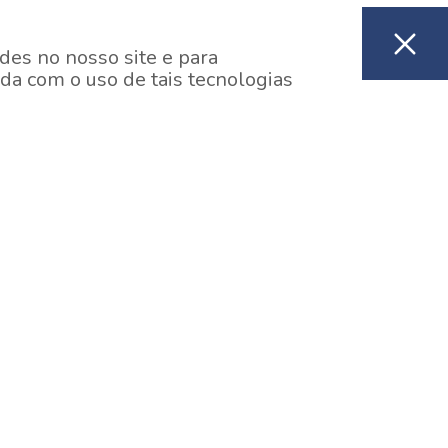
des no nosso site e para
da com o uso de tais tecnologias
EM CONSTRUÇÃO
ooklin, São Paulo
y One Estação Brooklin
7 minutos a pé da Estação Brooklin do Metrô.
aiba mais]