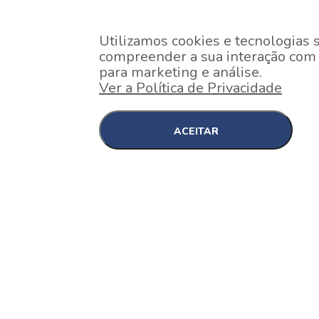
Utilizamos cookies e tecnologias 
compreender a sua interação com o
para marketing e análise.
Ver a Política de Privacidade
ACEITAR
EM CONSTRUÇÃO
Pinheiros , São Paulo
Nex One Faria Lima
A 2 minutos a pé da estação Faria Lima do Metrô 
minutos a pé do Shopping...
[saiba mais]