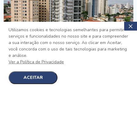
Utilizamos cookies e tecnologias semelhantes para permitir
serviços e funcionalidades no nosso site e para compreender
PRONTO
a sua interação com o nosso serviço. Ao clicar em Aceitar,
você concorda com o uso de tais tecnologias para marketing
Jardim da Saúde, São Paulo
e análise.
Auge Jardim da Saúde
Ver a Política de Privacidade
No auge da Flexibilidade
[saiba mais]
ACEITAR
1
1
detalhes