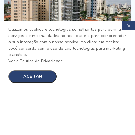
Utilizamos cookies e tecnologias semelhantes para permitir
serviços e funcionalidades no nosso site e para compreender
PRONTO
a sua interação com o nosso serviço. Ao clicar em Aceitar,
você concorda com o uso de tais tecnologias para marketing
Jardim da Saúde, São Paulo
e análise.
Auge Jardim da Saúde
Ver a Política de Privacidade
No auge da Flexibilidade
[saiba mais]
ACEITAR
1
1
detalhes