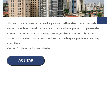
Utilizamos cookies e tecnologias semelhantes para permitir
serviços e funcionalidades no nosso site e para compreender
PRONTO
a sua interação com o nosso serviço. Ao clicar em Aceitar,
você concorda com o uso de tais tecnologias para marketing
Jardim da Saúde, São Paulo
e análise.
Auge Jardim da Saúde
Ver a Política de Privacidade
No auge da Flexibilidade
[saiba mais]
ACEITAR
1
1
detalhes