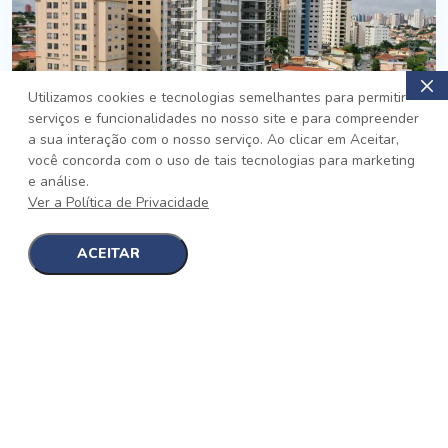
Utilizamos cookies e tecnologias semelhantes para permitir
serviços e funcionalidades no nosso site e para compreender
PRONTO
a sua interação com o nosso serviço. Ao clicar em Aceitar,
você concorda com o uso de tais tecnologias para marketing
Jardim da Saúde, São Paulo
e análise.
Auge Jardim da Saúde
Ver a Política de Privacidade
No auge da Flexibilidade
[saiba mais]
ACEITAR
1
1
detalhes