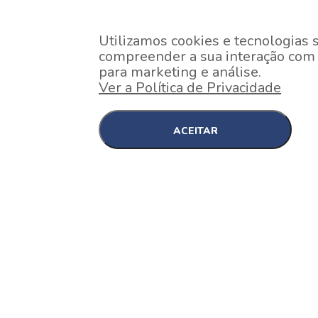
Utilizamos cookies e tecnologias 
compreender a sua interação com o
para marketing e análise.
Ver a Política de Privacidade
ACEITAR
EM CONSTRUÇÃO
Pinheiros , São Paulo
Nex One Faria Lima
A 2 minutos a pé da estação Faria Lima do Metrô 
minutos a pé do Shopping...
[saiba mais]