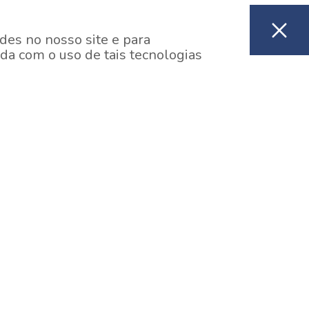
des no nosso site e para
da com o uso de tais tecnologias
EM CONSTRUÇÃO
ooklin, São Paulo
y One Estação Brooklin
7 minutos a pé da Estação Brooklin do Metrô.
aiba mais]