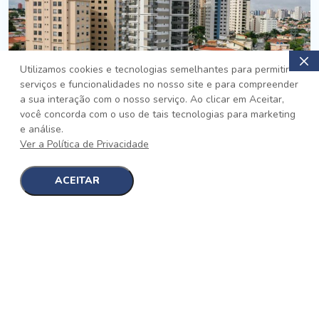
Utilizamos cookies e tecnologias semelhantes para permitir
serviços e funcionalidades no nosso site e para compreender
PRONTO
a sua interação com o nosso serviço. Ao clicar em Aceitar,
você concorda com o uso de tais tecnologias para marketing
Jardim da Saúde, São Paulo
e análise.
Auge Jardim da Saúde
Ver a Política de Privacidade
No auge da Flexibilidade
[saiba mais]
ACEITAR
1
1
detalhes