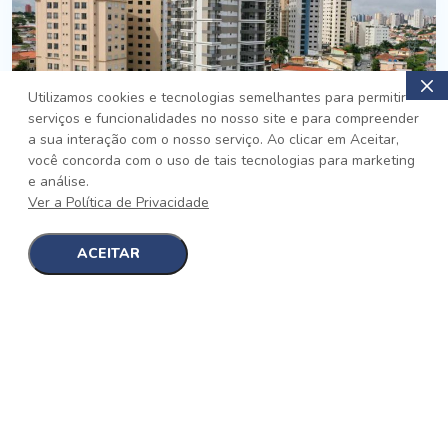
Utilizamos cookies e tecnologias semelhantes para permitir
serviços e funcionalidades no nosso site e para compreender
PRONTO
a sua interação com o nosso serviço. Ao clicar em Aceitar,
você concorda com o uso de tais tecnologias para marketing
Jardim da Saúde, São Paulo
e análise.
Auge Jardim da Saúde
Ver a Política de Privacidade
No auge da Flexibilidade
[saiba mais]
ACEITAR
1
1
detalhes