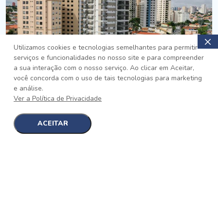
Utilizamos cookies e tecnologias semelhantes para permitir
serviços e funcionalidades no nosso site e para compreender
PRONTO
a sua interação com o nosso serviço. Ao clicar em Aceitar,
você concorda com o uso de tais tecnologias para marketing
Jardim da Saúde, São Paulo
e análise.
Auge Jardim da Saúde
Ver a Política de Privacidade
No auge da Flexibilidade
[saiba mais]
ACEITAR
1
1
detalhes