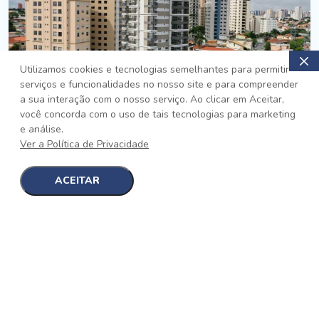
Utilizamos cookies e tecnologias semelhantes para permitir
serviços e funcionalidades no nosso site e para compreender
PRONTO
a sua interação com o nosso serviço. Ao clicar em Aceitar,
você concorda com o uso de tais tecnologias para marketing
Jardim da Saúde, São Paulo
e análise.
Auge Jardim da Saúde
Ver a Política de Privacidade
No auge da Flexibilidade
[saiba mais]
ACEITAR
1
1
detalhes