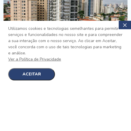
Utilizamos cookies e tecnologias semelhantes para permitir
serviços e funcionalidades no nosso site e para compreender
PRONTO
a sua interação com o nosso serviço. Ao clicar em Aceitar,
você concorda com o uso de tais tecnologias para marketing
Jardim da Saúde, São Paulo
e análise.
Auge Jardim da Saúde
Ver a Política de Privacidade
No auge da Flexibilidade
[saiba mais]
ACEITAR
1
1
detalhes