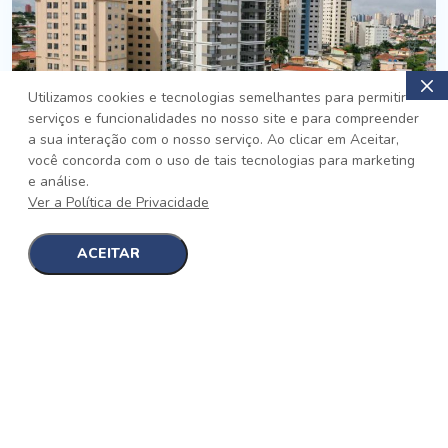
Utilizamos cookies e tecnologias semelhantes para permitir
serviços e funcionalidades no nosso site e para compreender
PRONTO
a sua interação com o nosso serviço. Ao clicar em Aceitar,
você concorda com o uso de tais tecnologias para marketing
Jardim da Saúde, São Paulo
e análise.
Auge Jardim da Saúde
Ver a Política de Privacidade
No auge da Flexibilidade
[saiba mais]
ACEITAR
1
1
detalhes