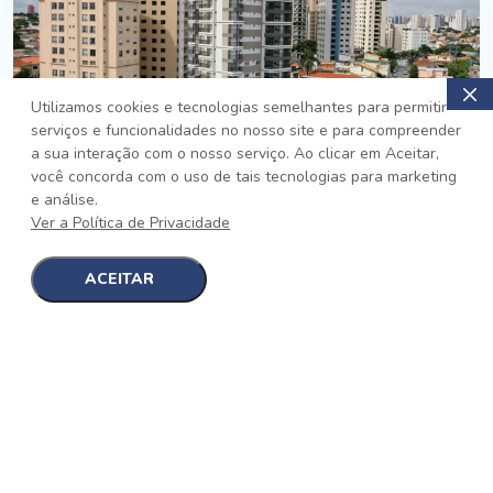
Utilizamos cookies e tecnologias semelhantes para permitir
serviços e funcionalidades no nosso site e para compreender
PRONTO
a sua interação com o nosso serviço. Ao clicar em Aceitar,
você concorda com o uso de tais tecnologias para marketing
Jardim da Saúde, São Paulo
e análise.
Auge Jardim da Saúde
Ver a Política de Privacidade
No auge da Flexibilidade
[saiba mais]
ACEITAR
1
1
detalhes