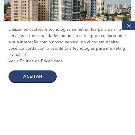
Utilizamos cookies e tecnologias semelhantes para permitir
serviços e funcionalidades no nosso site e para compreender
PRONTO
a sua interação com o nosso serviço. Ao clicar em Aceitar,
você concorda com o uso de tais tecnologias para marketing
Jardim da Saúde, São Paulo
e análise.
Auge Jardim da Saúde
Ver a Política de Privacidade
No auge da Flexibilidade
[saiba mais]
ACEITAR
1
1
detalhes