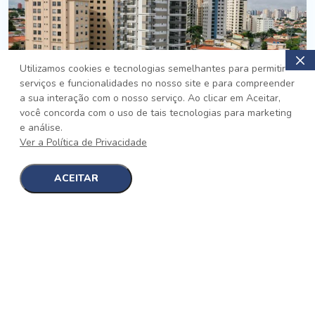
Utilizamos cookies e tecnologias semelhantes para permitir
serviços e funcionalidades no nosso site e para compreender
PRONTO
a sua interação com o nosso serviço. Ao clicar em Aceitar,
você concorda com o uso de tais tecnologias para marketing
Jardim da Saúde, São Paulo
e análise.
Auge Jardim da Saúde
Ver a Política de Privacidade
No auge da Flexibilidade
[saiba mais]
ACEITAR
1
1
detalhes