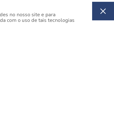
des no nosso site e para
da com o uso de tais tecnologias
EM CONSTRUÇÃO
ooklin, São Paulo
y One Estação Brooklin
7 minutos a pé da Estação Brooklin do Metrô.
aiba mais]