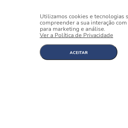
Utilizamos cookies e tecnologias 
compreender a sua interação com o
para marketing e análise.
Ver a Política de Privacidade
ACEITAR
EM CONSTRUÇÃO
Pinheiros , São Paulo
Nex One Faria Lima
A 2 minutos a pé da estação Faria Lima do Metrô 
minutos a pé do Shopping...
[saiba mais]