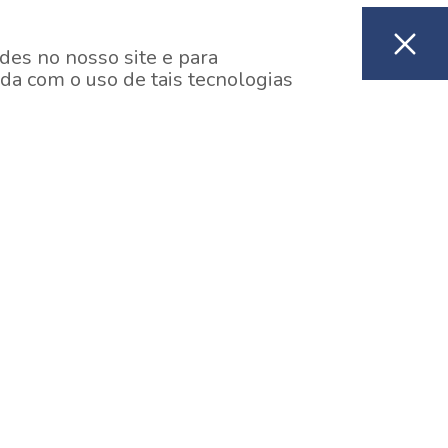
des no nosso site e para
da com o uso de tais tecnologias
EM CONSTRUÇÃO
ooklin, São Paulo
y One Estação Brooklin
7 minutos a pé da Estação Brooklin do Metrô.
aiba mais]