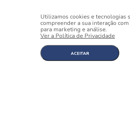
Utilizamos cookies e tecnologias 
compreender a sua interação com o
para marketing e análise.
Ver a Política de Privacidade
ACEITAR
EM CONSTRUÇÃO
Pinheiros , São Paulo
Nex One Faria Lima
A 2 minutos a pé da estação Faria Lima do Metrô 
minutos a pé do Shopping...
[saiba mais]