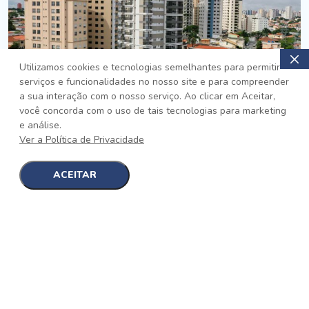
Utilizamos cookies e tecnologias semelhantes para permitir
serviços e funcionalidades no nosso site e para compreender
PRONTO
a sua interação com o nosso serviço. Ao clicar em Aceitar,
você concorda com o uso de tais tecnologias para marketing
Jardim da Saúde, São Paulo
e análise.
Auge Jardim da Saúde
Ver a Política de Privacidade
No auge da Flexibilidade
[saiba mais]
ACEITAR
1
1
detalhes