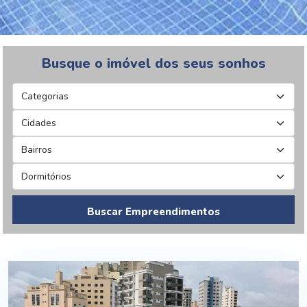
Busque o imóvel dos seus sonhos
Buscar Empreendimentos