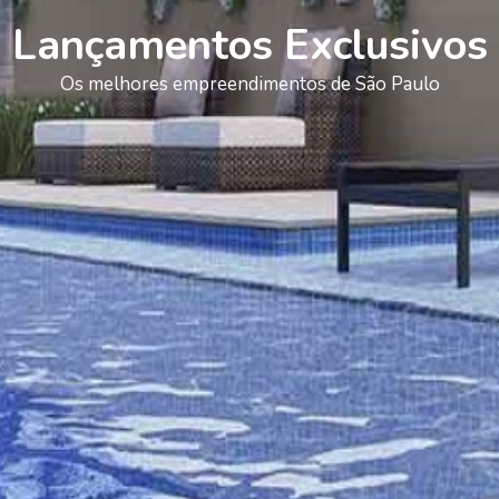
Lançamentos Exclusivos
Os melhores empreendimentos de São Paulo