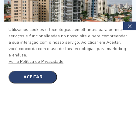
Utilizamos cookies e tecnologias semelhantes para permitir
serviços e funcionalidades no nosso site e para compreender
PRONTO
a sua interação com o nosso serviço. Ao clicar em Aceitar,
você concorda com o uso de tais tecnologias para marketing
Jardim da Saúde, São Paulo
e análise.
Auge Jardim da Saúde
Ver a Política de Privacidade
No auge da Flexibilidade
[saiba mais]
ACEITAR
1
1
detalhes