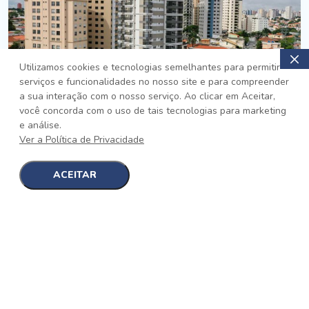
Utilizamos cookies e tecnologias semelhantes para permitir
serviços e funcionalidades no nosso site e para compreender
PRONTO
a sua interação com o nosso serviço. Ao clicar em Aceitar,
você concorda com o uso de tais tecnologias para marketing
Jardim da Saúde, São Paulo
e análise.
Auge Jardim da Saúde
Ver a Política de Privacidade
No auge da Flexibilidade
[saiba mais]
ACEITAR
1
1
detalhes