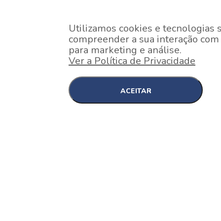
Utilizamos cookies e tecnologias 
compreender a sua interação com o
para marketing e análise.
Ver a Política de Privacidade
ACEITAR
EM CONSTRUÇÃO
Pinheiros , São Paulo
Nex One Faria Lima
A 2 minutos a pé da estação Faria Lima do Metrô 
minutos a pé do Shopping...
[saiba mais]