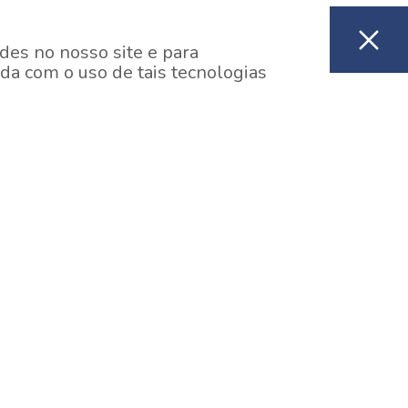
des no nosso site e para
da com o uso de tais tecnologias
EM CONSTRUÇÃO
ooklin, São Paulo
y One Estação Brooklin
7 minutos a pé da Estação Brooklin do Metrô.
aiba mais]