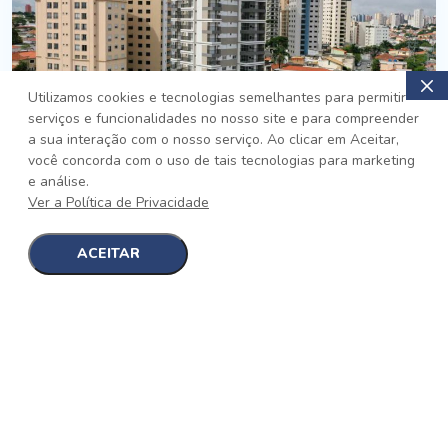
Utilizamos cookies e tecnologias semelhantes para permitir
serviços e funcionalidades no nosso site e para compreender
PRONTO
a sua interação com o nosso serviço. Ao clicar em Aceitar,
você concorda com o uso de tais tecnologias para marketing
Jardim da Saúde, São Paulo
e análise.
Auge Jardim da Saúde
Ver a Política de Privacidade
No auge da Flexibilidade
[saiba mais]
ACEITAR
1
1
detalhes