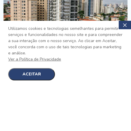
Utilizamos cookies e tecnologias semelhantes para permitir
serviços e funcionalidades no nosso site e para compreender
PRONTO
a sua interação com o nosso serviço. Ao clicar em Aceitar,
você concorda com o uso de tais tecnologias para marketing
Jardim da Saúde, São Paulo
e análise.
Auge Jardim da Saúde
Ver a Política de Privacidade
No auge da Flexibilidade
[saiba mais]
ACEITAR
1
1
detalhes