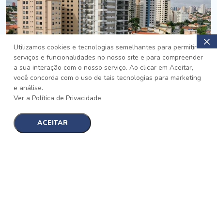
Utilizamos cookies e tecnologias semelhantes para permitir
serviços e funcionalidades no nosso site e para compreender
PRONTO
a sua interação com o nosso serviço. Ao clicar em Aceitar,
você concorda com o uso de tais tecnologias para marketing
Jardim da Saúde, São Paulo
e análise.
Auge Jardim da Saúde
Ver a Política de Privacidade
No auge da Flexibilidade
[saiba mais]
ACEITAR
1
1
detalhes