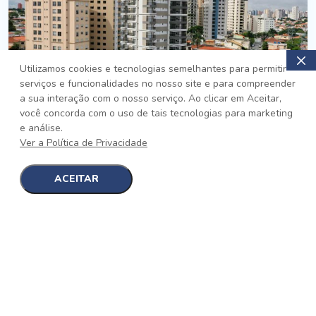
Utilizamos cookies e tecnologias semelhantes para permitir
serviços e funcionalidades no nosso site e para compreender
PRONTO
a sua interação com o nosso serviço. Ao clicar em Aceitar,
você concorda com o uso de tais tecnologias para marketing
Jardim da Saúde, São Paulo
e análise.
Auge Jardim da Saúde
Ver a Política de Privacidade
No auge da Flexibilidade
[saiba mais]
ACEITAR
1
1
detalhes