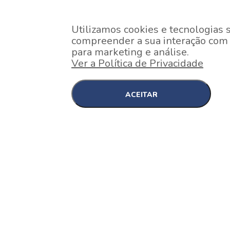
Utilizamos cookies e tecnologias 
compreender a sua interação com o
para marketing e análise.
Ver a Política de Privacidade
ACEITAR
EM CONSTRUÇÃO
Pinheiros , São Paulo
Nex One Faria Lima
A 2 minutos a pé da estação Faria Lima do Metrô 
minutos a pé do Shopping...
[saiba mais]