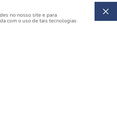
des no nosso site e para
da com o uso de tais tecnologias
EM CONSTRUÇÃO
ooklin, São Paulo
y One Estação Brooklin
7 minutos a pé da Estação Brooklin do Metrô.
aiba mais]