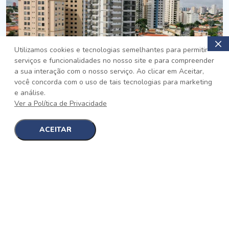
Utilizamos cookies e tecnologias semelhantes para permitir
serviços e funcionalidades no nosso site e para compreender
PRONTO
a sua interação com o nosso serviço. Ao clicar em Aceitar,
você concorda com o uso de tais tecnologias para marketing
Jardim da Saúde, São Paulo
e análise.
Auge Jardim da Saúde
Ver a Política de Privacidade
No auge da Flexibilidade
[saiba mais]
ACEITAR
1
1
detalhes