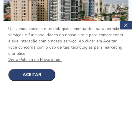
Utilizamos cookies e tecnologias semelhantes para permitir
serviços e funcionalidades no nosso site e para compreender
PRONTO
a sua interação com o nosso serviço. Ao clicar em Aceitar,
você concorda com o uso de tais tecnologias para marketing
Jardim da Saúde, São Paulo
e análise.
Auge Jardim da Saúde
Ver a Política de Privacidade
No auge da Flexibilidade
[saiba mais]
ACEITAR
1
1
detalhes