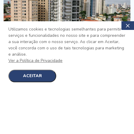
Utilizamos cookies e tecnologias semelhantes para permitir
serviços e funcionalidades no nosso site e para compreender
PRONTO
a sua interação com o nosso serviço. Ao clicar em Aceitar,
você concorda com o uso de tais tecnologias para marketing
Jardim da Saúde, São Paulo
e análise.
Auge Jardim da Saúde
Ver a Política de Privacidade
No auge da Flexibilidade
[saiba mais]
ACEITAR
1
1
detalhes