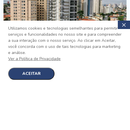
Utilizamos cookies e tecnologias semelhantes para permitir
serviços e funcionalidades no nosso site e para compreender
PRONTO
a sua interação com o nosso serviço. Ao clicar em Aceitar,
você concorda com o uso de tais tecnologias para marketing
Jardim da Saúde, São Paulo
e análise.
Auge Jardim da Saúde
Ver a Política de Privacidade
No auge da Flexibilidade
[saiba mais]
ACEITAR
1
1
detalhes