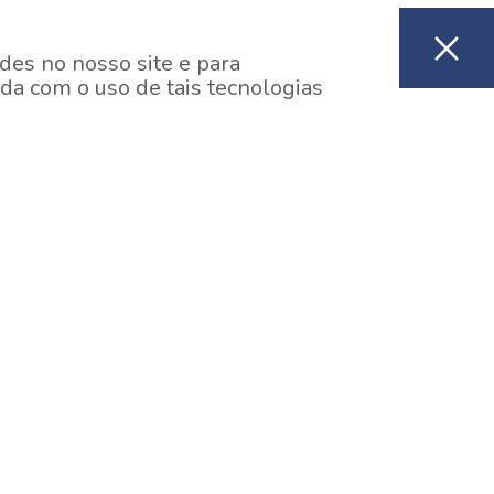
des no nosso site e para
da com o uso de tais tecnologias
EM CONSTRUÇÃO
ooklin, São Paulo
y One Estação Brooklin
7 minutos a pé da Estação Brooklin do Metrô.
aiba mais]