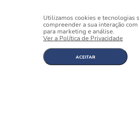
Utilizamos cookies e tecnologias 
compreender a sua interação com o
para marketing e análise.
Ver a Política de Privacidade
ACEITAR
EM CONSTRUÇÃO
Pinheiros , São Paulo
Nex One Faria Lima
A 2 minutos a pé da estação Faria Lima do Metrô 
minutos a pé do Shopping...
[saiba mais]