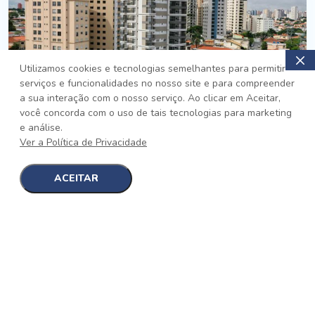
Utilizamos cookies e tecnologias semelhantes para permitir
serviços e funcionalidades no nosso site e para compreender
PRONTO
a sua interação com o nosso serviço. Ao clicar em Aceitar,
você concorda com o uso de tais tecnologias para marketing
Jardim da Saúde, São Paulo
e análise.
Auge Jardim da Saúde
Ver a Política de Privacidade
No auge da Flexibilidade
[saiba mais]
ACEITAR
1
1
detalhes