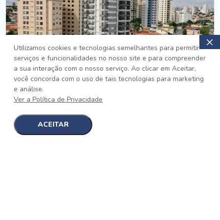
Utilizamos cookies e tecnologias semelhantes para permitir
serviços e funcionalidades no nosso site e para compreender
PRONTO
a sua interação com o nosso serviço. Ao clicar em Aceitar,
você concorda com o uso de tais tecnologias para marketing
Jardim da Saúde, São Paulo
e análise.
Auge Jardim da Saúde
Ver a Política de Privacidade
No auge da Flexibilidade
[saiba mais]
ACEITAR
1
1
detalhes