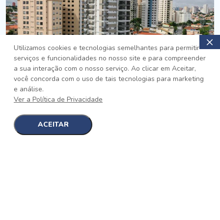
Utilizamos cookies e tecnologias semelhantes para permitir
serviços e funcionalidades no nosso site e para compreender
PRONTO
a sua interação com o nosso serviço. Ao clicar em Aceitar,
você concorda com o uso de tais tecnologias para marketing
Jardim da Saúde, São Paulo
e análise.
Auge Jardim da Saúde
Ver a Política de Privacidade
No auge da Flexibilidade
[saiba mais]
ACEITAR
1
1
detalhes