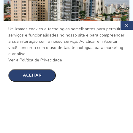
Utilizamos cookies e tecnologias semelhantes para permitir
serviços e funcionalidades no nosso site e para compreender
PRONTO
a sua interação com o nosso serviço. Ao clicar em Aceitar,
você concorda com o uso de tais tecnologias para marketing
Jardim da Saúde, São Paulo
e análise.
Auge Jardim da Saúde
Ver a Política de Privacidade
No auge da Flexibilidade
[saiba mais]
ACEITAR
1
1
detalhes