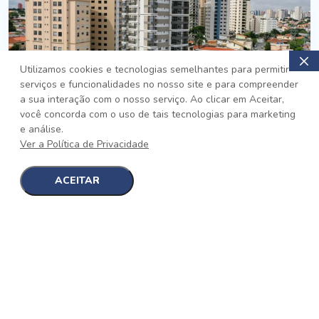
Utilizamos cookies e tecnologias semelhantes para permitir
serviços e funcionalidades no nosso site e para compreender
PRONTO
a sua interação com o nosso serviço. Ao clicar em Aceitar,
você concorda com o uso de tais tecnologias para marketing
Jardim da Saúde, São Paulo
e análise.
Auge Jardim da Saúde
Ver a Política de Privacidade
No auge da Flexibilidade
[saiba mais]
ACEITAR
1
1
detalhes